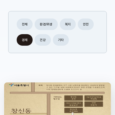
전체
환경/위생
복지
안전
경제
건강
기타